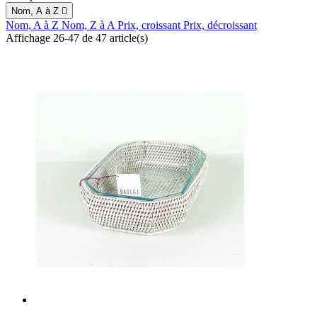
Nom, A à Z

Nom, A à Z
Nom, Z à A
Prix, croissant
Prix, décroissant
Affichage 26-47 de 47 article(s)