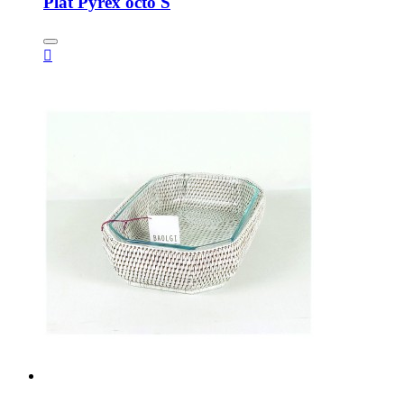
Plat Pyrex octo S
