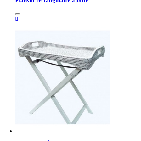
Plateau rectangulaire ajouré *
