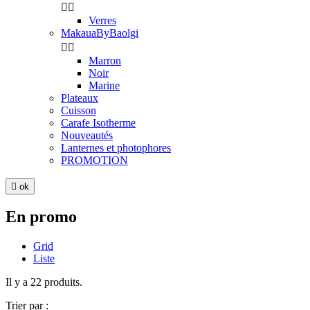


Verres
MakauaByBaolgi


Marron
Noir
Marine
Plateaux
Cuisson
Carafe Isotherme
Nouveautés
Lanternes et photophores
PROMOTION

ok
En promo
Grid
Liste
Il y a 22 produits.
Trier par :