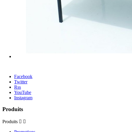
Facebook
Twitter
Rss
YouTube
Instagram
Produits
Produits


Promotions