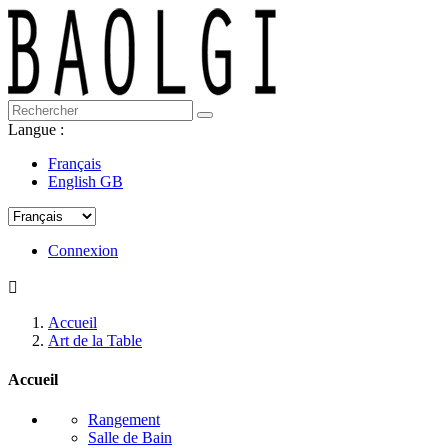
Langue :
Français
English GB
Connexion

Accueil
Art de la Table
Accueil
Rangement
Salle de Bain