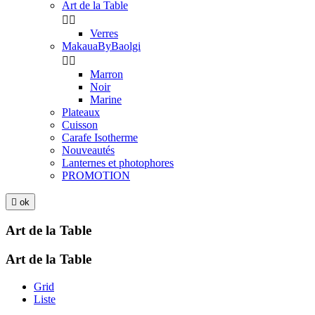
Art de la Table


Verres
MakauaByBaolgi


Marron
Noir
Marine
Plateaux
Cuisson
Carafe Isotherme
Nouveautés
Lanternes et photophores
PROMOTION

ok
Art de la Table
Art de la Table
Grid
Liste