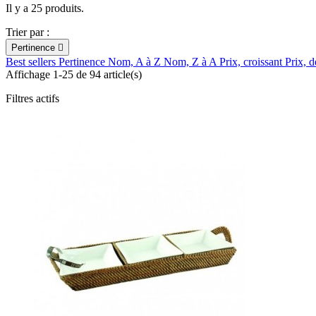
Il y a 25 produits.
Trier par :
Pertinence

Best sellers
Pertinence
Nom, A à Z
Nom, Z à A
Prix, croissant
Prix, d
Affichage 1-25 de 94 article(s)
Filtres actifs