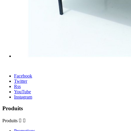
Facebook
Twitter
Rss
YouTube
Instagram
Produits
Produits


Promotions