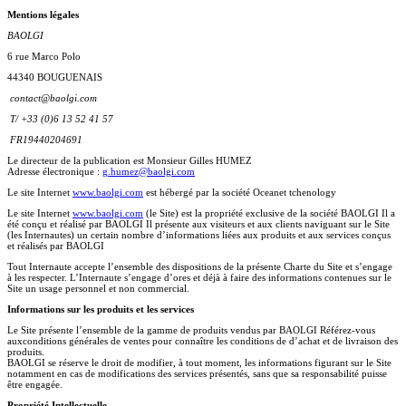
Mentions légales
BAOLGI
6 rue Marco Polo
44340 BOUGUENAIS
contact@baolgi.com
T/ +33 (0)6 13 52 41 57
FR19440204691
Le directeur de la publication est Monsieur Gilles HUMEZ
Adresse électronique :
g.humez@baolgi.com
Le site Internet
www.baolgi.com
est hébergé par la société Oceanet tchenology
Le site Internet
www.baolgi.com
(le Site) est la propriété exclusive de la société BAOLGI Il a
été conçu et réalisé par BAOLGI Il présente aux visiteurs et aux clients naviguant sur le Site
(les Internautes) un certain nombre d’informations liées aux produits et aux services conçus
et réalisés par BAOLGI
Tout Internaute accepte l’ensemble des dispositions de la présente Charte du Site et s’engage
à les respecter. L’Internaute s’engage d’ores et déjà à faire des informations contenues sur le
Site un usage personnel et non commercial.
Informations sur les produits et les services
Le Site présente l’ensemble de la gamme de produits vendus par BAOLGI Référez-vous
auxconditions générales de ventes pour connaître les conditions de d’achat et de livraison des
produits.
BAOLGI se réserve le droit de modifier, à tout moment, les informations figurant sur le Site
notamment en cas de modifications des services présentés, sans que sa responsabilité puisse
être engagée.
Propriété Intellectuelle