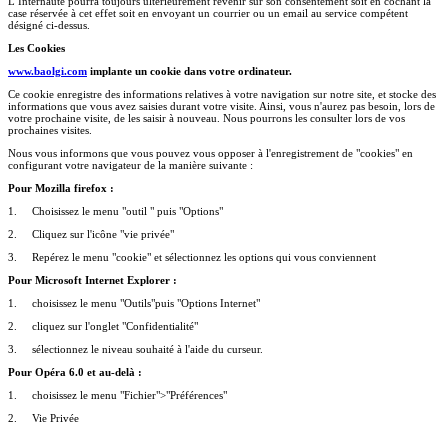
L’Internaute pourra toujours ultérieurement revenir sur son consentement soit en cochant la
case réservée à cet effet soit en envoyant un courrier ou un email au service compétent
désigné ci-dessus.
Les Cookies
www.baolgi.com
implante un cookie dans votre ordinateur.
Ce cookie enregistre des informations relatives à votre navigation sur notre site, et stocke des
informations que vous avez saisies durant votre visite. Ainsi, vous n'aurez pas besoin, lors de
votre prochaine visite, de les saisir à nouveau. Nous pourrons les consulter lors de vos
prochaines visites.
Nous vous informons que vous pouvez vous opposer à l'enregistrement de "cookies" en
configurant votre navigateur de la manière suivante :
Pour Mozilla firefox :
1. Choisissez le menu "outil " puis "Options"
2. Cliquez sur l'icône "vie privée"
3. Repérez le menu "cookie" et sélectionnez les options qui vous conviennent
Pour Microsoft Internet Explorer :
1. choisissez le menu "Outils"puis "Options Internet"
2. cliquez sur l'onglet "Confidentialité"
3. sélectionnez le niveau souhaité à l'aide du curseur.
Pour Opéra 6.0 et au-delà :
1. choisissez le menu "Fichier">"Préférences"
2. Vie Privée