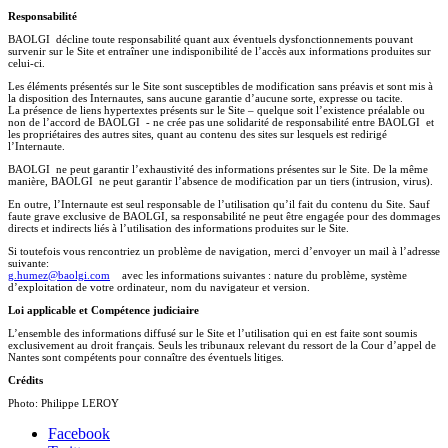
Responsabilité
BAOLGI décline toute responsabilité quant aux éventuels dysfonctionnements pouvant
survenir sur le Site et entraîner une indisponibilité de l’accès aux informations produites sur
celui-ci.
Les éléments présentés sur le Site sont susceptibles de modification sans préavis et sont mis à
la disposition des Internautes, sans aucune garantie d’aucune sorte, expresse ou tacite.
La présence de liens hypertextes présents sur le Site – quelque soit l’existence préalable ou
non de l’accord de BAOLGI - ne crée pas une solidarité de responsabilité entre BAOLGI et
les propriétaires des autres sites, quant au contenu des sites sur lesquels est redirigé
l’Internaute.
BAOLGI ne peut garantir l’exhaustivité des informations présentes sur le Site. De la même
manière, BAOLGI ne peut garantir l’absence de modification par un tiers (intrusion, virus).
En outre, l’Internaute est seul responsable de l’utilisation qu’il fait du contenu du Site. Sauf
faute grave exclusive de BAOLGI, sa responsabilité ne peut être engagée pour des dommages
directs et indirects liés à l’utilisation des informations produites sur le Site.
Si toutefois vous rencontriez un problème de navigation, merci d’envoyer un mail à l’adresse
suivante:
g.humez@baolgi.com
avec les informations suivantes : nature du problème, système
d’exploitation de votre ordinateur, nom du navigateur et version.
Loi applicable et Compétence judiciaire
L’ensemble des informations diffusé sur le Site et l’utilisation qui en est faite sont soumis
exclusivement au droit français. Seuls les tribunaux relevant du ressort de la Cour d’appel de
Nantes sont compétents pour connaître des éventuels litiges.
Crédits
Photo: Philippe LEROY
Facebook