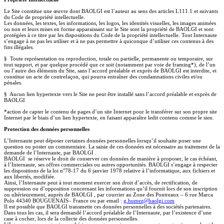
Le Site constitue une œuvre dont BAOLGI est l’auteur au sens des articles L111.1 et suivants
du Code de propriété intellectuelle.
Les données, les textes, les informations, les logos, les identités visuelles, les images animées
ou non et leurs mises en forme apparaissant sur le Site sont la propriété de BAOLGI et sont
protégées à ce titre par les dispositions du Code de la propriété intellectuelle. Tout Internaute
s’engage à ne pas les utiliser et à ne pas permettre à quiconque d’utiliser ces contenus à des
fins illégales.
§ Toute représentation ou reproduction, totale ou partielle, permanente ou temporaire, sur
tout support, et par quelque procédé que ce soit (notamment par voie de framing*), de l’un
ou l’autre des éléments du Site, sans l’accord préalable et exprès de BAOLGI est interdite, et
constitue un acte de contrefaçon, qui pourra entraîner des condamnations civiles et/ou
pénales.
§ Aucun lien hypertexte vers le Site ne peut être installé sans l’accord préalable et exprès de
BAOLGI
*action de capter le contenu de pages d’un site Internet pour le transférer sur son propre site
Internet par le biais d’un lien hypertexte, en faisant apparaître ledit contenu comme le sien.
Protection des données personnelles
L’Internaute peut déposer certaines données personnelles lorsqu’il souhaite poser une
question ou poster un commentaire. La saisie de ces données est nécessaire au traitement de la
demande de l’Internaute, par BAOLGI .
BAOLGI se réserve le droit de conserver ces données de manière à proposer, le cas échéant,
à l’Internaute, ses offres commerciales ou autres opportunités. BAOLGI s’engage à respecter
les dispositions de la loi n°78-17 du 6 janvier 1978 relative à l’informatique, aux fichiers et
aux libertés, modifiée.
Ainsi, l’Internaute peut à tout moment exercer son droit d’accès, de rectification, de
suppression ou d’opposition concernant les informations qu’il fournit lors de son inscription
ou ultérieurement, auprès de BAOLGI , par courrier au Zone des Pontreaux – 6 rue Marca
Polo 44340 BOUGUENAIS– France ou par email :
g.humez@baolgi.com
Il est possible que BAOLGI transmette ces données personnelles à des sociétés partenaires.
Dans tous les cas, il sera demandé l’accord préalable de l’Internaute, par l’existence d’une
case à cocher, lors de la collecte des données personnelles.