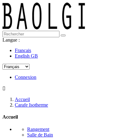
Langue :
Français
English GB
Connexion

Accueil
Carafe Isotherme
Accueil
Rangement
Salle de Bain