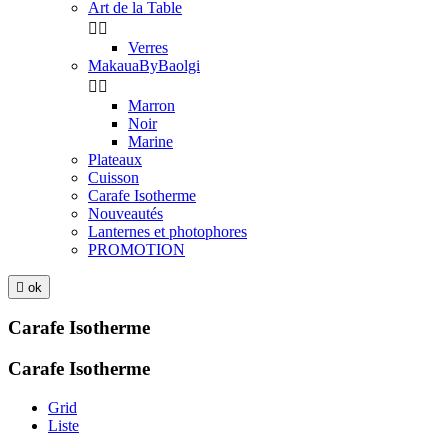
Art de la Table


Verres
MakauaByBaolgi


Marron
Noir
Marine
Plateaux
Cuisson
Carafe Isotherme
Nouveautés
Lanternes et photophores
PROMOTION

ok
Carafe Isotherme
Carafe Isotherme
Grid
Liste