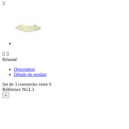



Résumé
Description
Détails du produit
Set de 3 couvercles verre S
Référence
NGL3
×