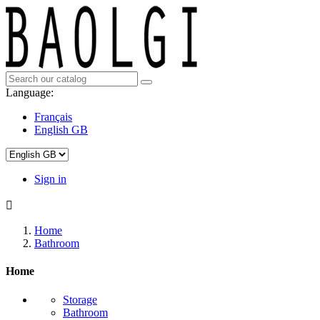
Language:
Français
English GB
Sign in

Home
Bathroom
Home
Storage
Bathroom