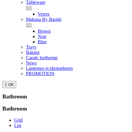
Tableware


Verres
Makaua By Baolgi


Brown
Noir
Blue
Trays
Baking
Carafe Isotherme
News
Lanternes et photophores
PROMOTION

OK
Bathroom
Bathroom
Grid
List