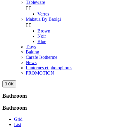
Tableware


Verres
Makaua By Baolgi


Brown
Noir
Blue
Trays
Baking
Carafe Isotherme
News
Lanternes et photophores
PROMOTION

OK
Bathroom
Bathroom
Grid
List