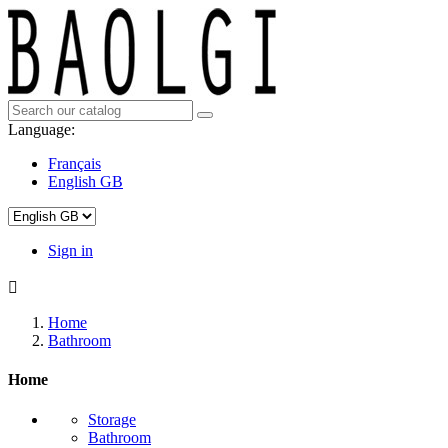
Language:
Français
English GB
Sign in

Home
Bathroom
Home
Storage
Bathroom