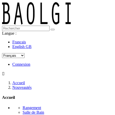
Langue :
Français
English GB
Connexion

Accueil
Nouveautés
Accueil
Rangement
Salle de Bain