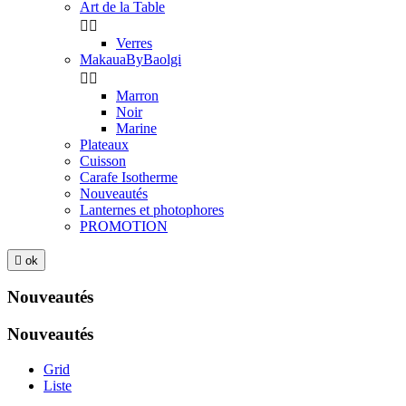
Art de la Table


Verres
MakauaByBaolgi


Marron
Noir
Marine
Plateaux
Cuisson
Carafe Isotherme
Nouveautés
Lanternes et photophores
PROMOTION

ok
Nouveautés
Nouveautés
Grid
Liste