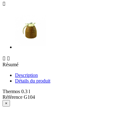



Résumé
Description
Détails du produit
Thermos 0.3 l
Référence
G104
×