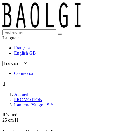
Langue :
Français
English GB
Connexion

Accueil
PROMOTION
Lanterne Yangon S *
Résumé
25 cm H