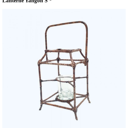
Lanterne Yangon S *